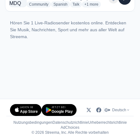
radio stations
radio stations
radio stations
more genres for Radio MDQ
Community
Spanish
Talk
+1
more
Hören Sie 1 Live-Radiosender kostenlos online. Entdecken
Sie Musik, Nachrichten, Sport und mehr aus aller Welt auf
Streema.
LADEN IM
JETZT BEI
Deutsch
App Store
Google Play
Nutzungsbedingungen
Datenschutzrichtlinie
Urheberrechtsrichtlinie
(öffnet in neuem Tab)
AdChoices
© 2026 Streema, Inc. Alle Rechte vorbehalten