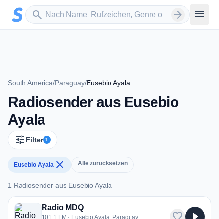
Zum Hauptinhalt springen
Sender suchen
menu
search
arrow_forward
South America
/
Paraguay
/
Eusebio Ayala
Radiosender aus Eusebio
Ayala
tune
Filter
1
close
Alle zurücksetzen
Eusebio Ayala
1 Radiosender aus Eusebio Ayala
1 Radiosender aus Eusebio Ayala
Radio MDQ
favorite
play_arrow
101.1 FM · Eusebio Ayala, Paraguay