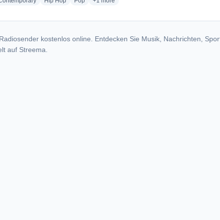
radio stations
radio stations
radio stations
more genres for Q104 - WWPG
 Contemporary
Hip Hop
Pop
+1
more
Radiosender kostenlos online. Entdecken Sie Musik, Nachrichten, Spor
lt auf Streema.