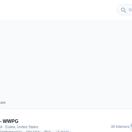
Sender
search
taw
Eutaw
 - WWPG
f
30 listeners
M · Eutaw, United States