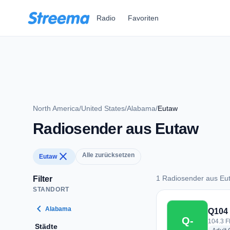
Zum Hauptinhalt springen
Radio
Favoriten
North America
/
United States
/
Alabama
/
Eutaw
Radiosender aus Eutaw
close
Alle zurücksetzen
Eutaw
1 Radiosender aus Eu
Filter
STANDORT
1 Radiosender aus 
chevron_left
Alabama
Q104
Q-
104.3 F
Städte