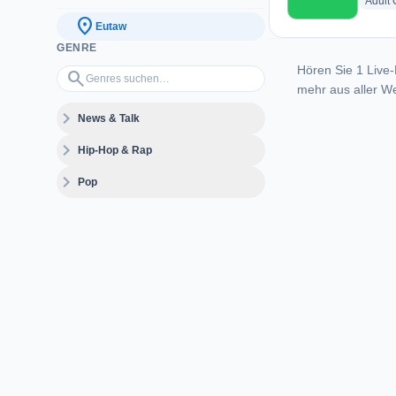
Adult
location_on
Eutaw
GENRE
Hören Sie 1 Live-
Genres suchen…
search
mehr aus aller We
expand_more
News & Talk
expand_more
Hip-Hop & Rap
expand_more
Pop