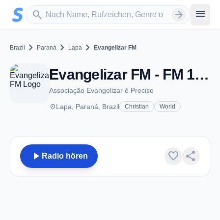
Zum Hauptinhalt springen
Sender suchen
menu
search
arrow_forward
chevron_right
chevron_right
chevron_right
Brazil
Paraná
Lapa
Evangelizar FM
Evangelizar FM - FM 103.1 - Lapa
Associação Evangelizar é Preciso
place
Lapa, Paraná, Brazil
Christian
World
play_arrow
favorite
share
Radio hören