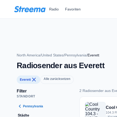
Zum Hauptinhalt springen
Radio
Favoriten
North America
/
United States
/
Pennsylvania
/
Everett
Radiosender aus Everett
close
Alle zurücksetzen
Everett
2 Radiosender aus Eve
Filter
STANDORT
2 Radiosender aus E
chevron_left
Pennsylvania
Cool 
104.3 F
Städte