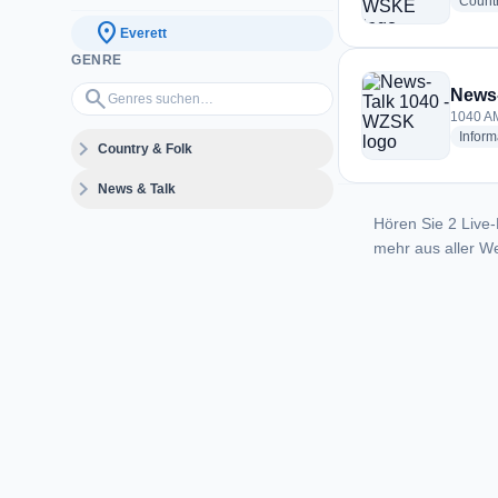
Count
location_on
Everett
GENRE
Genres suchen…
search
News-
1040 AM
Inform
expand_more
Country & Folk
expand_more
News & Talk
Hören Sie 2 Live-
mehr aus aller We