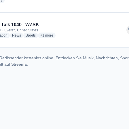
radio stations
ry
Talk 1040 - WZSK
f
 · Everett, United States
radio stations
radio stations
radio stations
more genres for News-Talk 1040 - WZSK
ation
News
Sports
+1
more
Radiosender kostenlos online. Entdecken Sie Musik, Nachrichten, Spor
lt auf Streema.