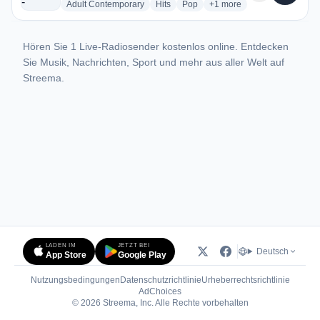
radio stations
radio stations
radio stations
more genres for WBGY -
Adult Contemporary
Hits
Pop
+1
more
Hören Sie 1 Live-Radiosender kostenlos online. Entdecken
Sie Musik, Nachrichten, Sport und mehr aus aller Welt auf
Streema.
LADEN IM
JETZT BEI
Deutsch
App Store
Google Play
Nutzungsbedingungen
Datenschutzrichtlinie
Urheberrechtsrichtlinie
(öffnet in neuem Tab)
AdChoices
© 2026 Streema, Inc. Alle Rechte vorbehalten