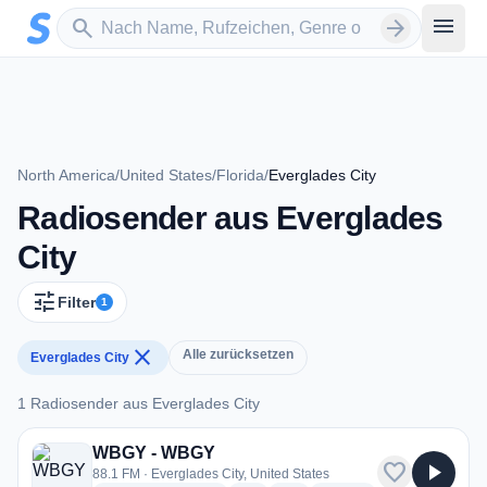
Zum Hauptinhalt springen
Sender suchen
menu
search
arrow_forward
North America
/
United States
/
Florida
/
Everglades City
Radiosender aus Everglades
City
tune
Filter
1
close
Alle zurücksetzen
Everglades City
1 Radiosender aus Everglades City
1 Radiosender aus Everglades City
WBGY - WBGY
favorite
play_arrow
88.1 FM · Everglades City, United States