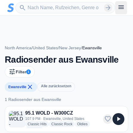
Zum Hauptinhalt springen
Sender suchen
menu
search
arrow_forward
North America
/
United States
/
New Jersey
/
Ewansville
Radiosender aus Ewansville
tune
Filter
1
close
Alle zurücksetzen
Ewansville
1 Radiosender aus Ewansville
1 Radiosender aus Ewansville
95.1 WOLD - W300CZ
favorite
play_arrow
107.9 FM · Ewansville, United States
radio stations
radio stations
radio stations
Classic Hits
Classic Rock
Oldies
more genres for 95.1 WOLD - W300CZ
+2
more