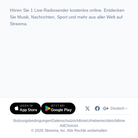
Hören Sie 1 Live-Radiosender kostenlos online. Entdecken
Sie Musik, Nachrichten, Sport und mehr aus aller Welt auf
Streema.
LADEN IM
JETZT BEI
Deutsch
App Store
Google Play
Nutzungsbedingungen
Datenschutzrichtlinie
Urheberrechtsrichtlinie
(öffnet in neuem Tab)
AdChoices
© 2026 Streema, Inc. Alle Rechte vorbehalten