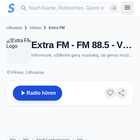
Zum Hauptinhalt springen
Sender suchen
menu
search
arrow_forward
chevron_right
chevron_right
Lithuania
Vilnius
Extra FM
Extra FM - FM 88.5 - Vilnius
Informuoti, užtikrinti gerą nuotaiką, tai geros muzikos garantija!
place
Vilnius, Lithuania
play_arrow
favorite
share
Radio hören