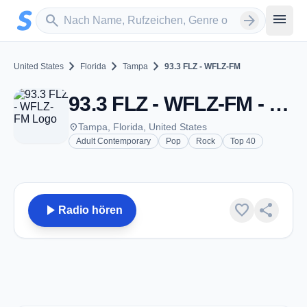
Zum Hauptinhalt springen
Sender suchen
menu
search
arrow_forward
chevron_right
chevron_right
chevron_right
United States
Florida
Tampa
93.3 FLZ - WFLZ-FM
93.3 FLZ - WFLZ-FM - FM 93.3 - Tampa, FL
place
Tampa, Florida, United States
Adult Contemporary
Pop
Rock
Top 40
play_arrow
favorite
share
Radio hören