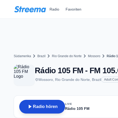
Zum Hauptinhalt springen
Radio
Favoriten
chevron_right
chevron_right
chevron_right
chevron_right
Südamerika
Brazil
Rio Grande do Norte
Mossoro
Rádio 
Rádio 105 FM - FM 105.
place
Mossoro, Rio Grande do Norte, Brazil
Adult Co
LIVE
play_arrow
Radio hören
Rádio 105 FM