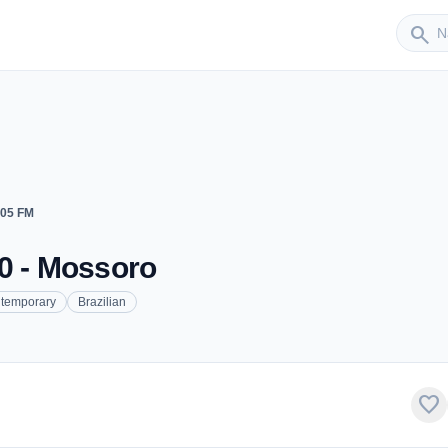
Sender
search
105 FM
0 - Mossoro
ntemporary
Brazilian
favorite