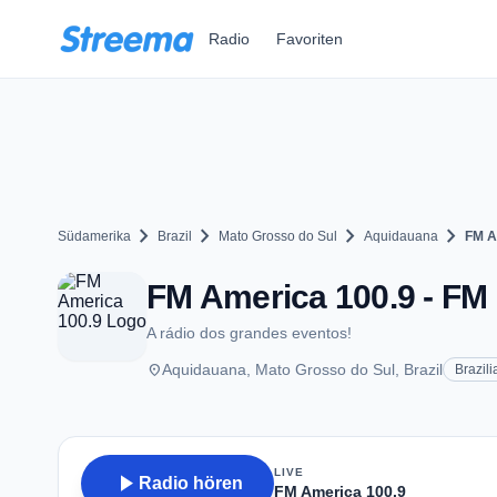
Zum Hauptinhalt springen
Radio
Favoriten
chevron_right
chevron_right
chevron_right
chevron_right
Südamerika
Brazil
Mato Grosso do Sul
Aquidauana
FM A
FM America 100.9 - FM 
A rádio dos grandes eventos!
place
Aquidauana, Mato Grosso do Sul, Brazil
Brazili
LIVE
play_arrow
Radio hören
FM America 100.9