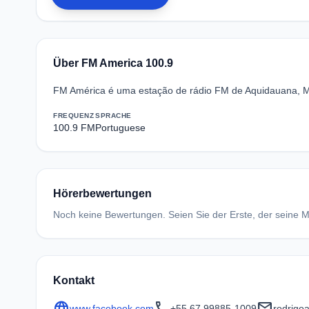
Über FM America 100.9
FM América é uma estação de rádio FM de Aquidauana, Mato
FREQUENZ
SPRACHE
100.9 FM
Portuguese
Hörerbewertungen
Noch keine Bewertungen. Seien Sie der Erste, der seine Me
Kontakt
language
call
mail
www.facebook.com
+55 67 99885-1009
rodrig