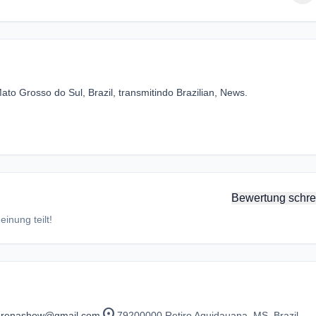
 Grosso do Sul, Brazil, transmitindo Brazilian, News.
Bewertung schre
inung teilt!
location_on
oarenashow@gmail.com
79200000 Retiro Aquidauana, MS, Brazil