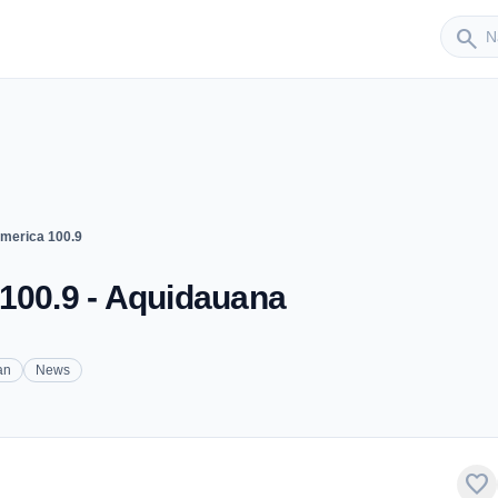
Sender
search
merica 100.9
100.9 - Aquidauana
an
News
favorite