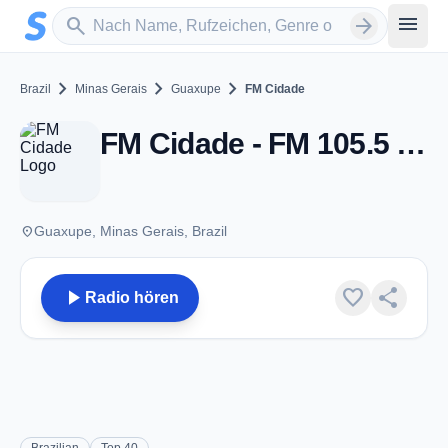
Zum Hauptinhalt springen
Sender suchen
menu
search
arrow_forward
chevron_right
chevron_right
chevron_right
Brazil
Minas Gerais
Guaxupe
FM Cidade
FM Cidade - FM 105.5 - Guaxupe
place
Guaxupe, Minas Gerais, Brazil
play_arrow
favorite
share
Radio hören