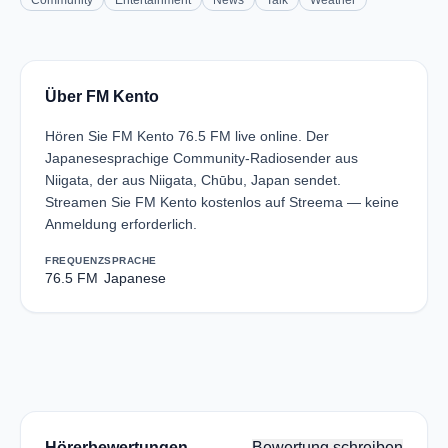
Community
Entertainment
News
Talk
Weather
Über FM Kento
Hören Sie FM Kento 76.5 FM live online. Der
Japanesesprachige Community-Radiosender aus
Niigata, der aus Niigata, Chūbu, Japan sendet.
Streamen Sie FM Kento kostenlos auf Streema — keine
Anmeldung erforderlich.
FREQUENZ
SPRACHE
76.5 FM
Japanese
Hörerbewertungen
Bewertung schreiben