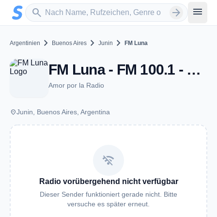
Zum Hauptinhalt springen
Sender suchen
menu
search
arrow_forward
chevron_right
chevron_right
chevron_right
Argentinien
Buenos Aires
Junin
FM Luna
FM Luna - FM 100.1 - Junin
Amor por la Radio
place
Junin, Buenos Aires, Argentina
wifi_off
Radio vorübergehend nicht verfügbar
Dieser Sender funktioniert gerade nicht. Bitte
versuche es später erneut.