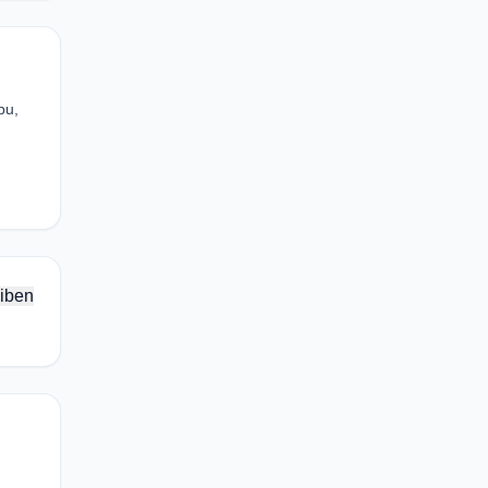
bu,
iben