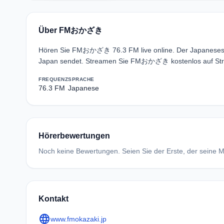
Über FMおかざき
Hören Sie FMおかざき 76.3 FM live online. Der Japanesesp
Japan sendet. Streamen Sie FMおかざき kostenlos auf Stre
FREQUENZ
SPRACHE
76.3 FM
Japanese
Hörerbewertungen
Noch keine Bewertungen. Seien Sie der Erste, der seine Me
Kontakt
language
www.fmokazaki.jp