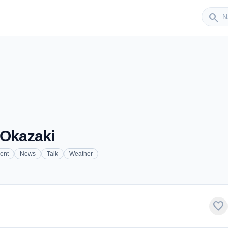
Sender
search
Okazaki
ent
News
Talk
Weather
favorite