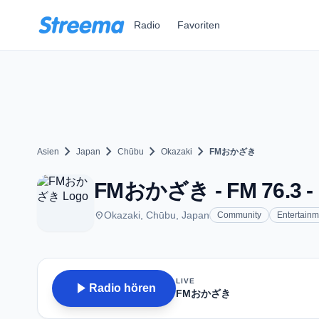
Zum Hauptinhalt springen
Radio
Favoriten
chevron_right
chevron_right
chevron_right
chevron_right
Asien
Japan
Chūbu
Okazaki
FMおかざき
FMおかざき - FM 76.3 - 
place
Okazaki, Chūbu, Japan
Community
Entertainm
LIVE
play_arrow
Radio hören
FMおかざき