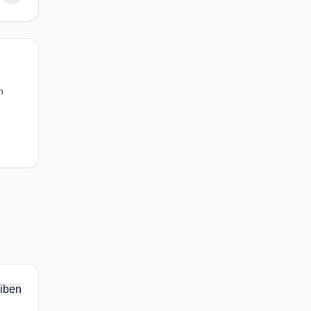
n
iben