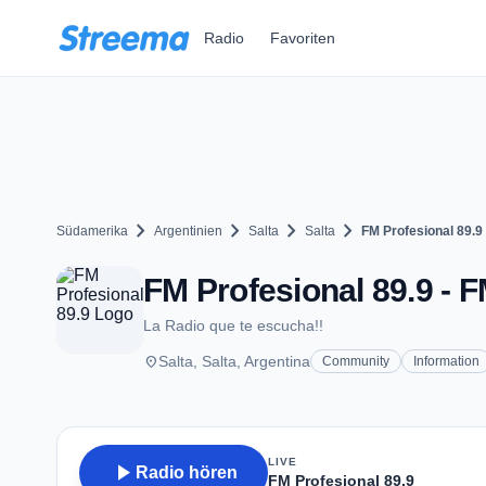
Zum Hauptinhalt springen
Radio
Favoriten
chevron_right
chevron_right
chevron_right
chevron_right
Südamerika
Argentinien
Salta
Salta
FM Profesional 89.9
FM Profesional 89.9 - F
La Radio que te escucha!!
place
Salta, Salta, Argentina
Community
Information
LIVE
play_arrow
Radio hören
FM Profesional 89.9