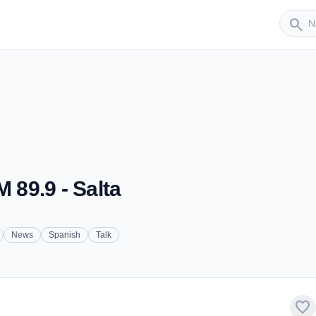
Sender
search
M 89.9 - Salta
News
Spanish
Talk
favorite