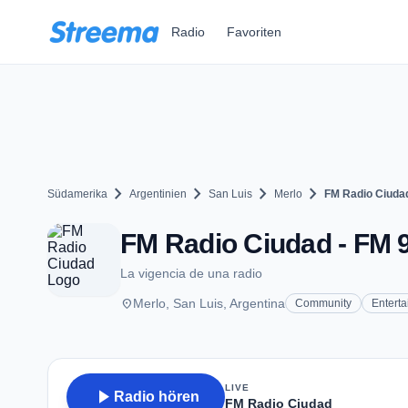
Zum Hauptinhalt springen
Radio
Favoriten
chevron_right
chevron_right
chevron_right
chevron_right
Südamerika
Argentinien
San Luis
Merlo
FM Radio Ciuda
FM Radio Ciudad - FM 9
La vigencia de una radio
place
Merlo, San Luis, Argentina
Community
Entert
LIVE
play_arrow
Radio hören
FM Radio Ciudad