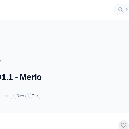
Sender
search
d
1.1 - Merlo
ainment
News
Talk
favorite