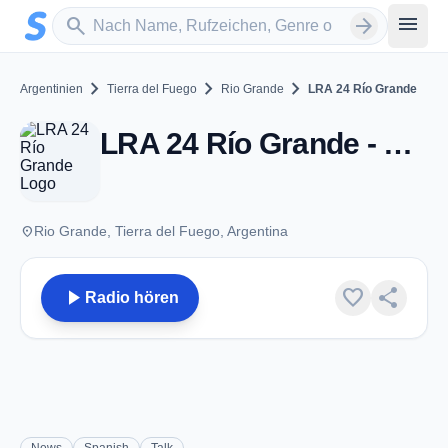
Zum Hauptinhalt springen
Sender suchen
menu
search
arrow_forward
chevron_right
chevron_right
chevron_right
Argentinien
Tierra del Fuego
Rio Grande
LRA 24 Río Grande
LRA 24 Río Grande - FM 88.1 - Rio Grande
place
Rio Grande, Tierra del Fuego, Argentina
play_arrow
favorite
share
Radio hören