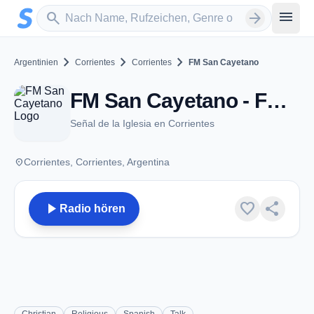
Zum Hauptinhalt springen
Sender suchen
menu
search
arrow_forward
chevron_right
chevron_right
chevron_right
Argentinien
Corrientes
Corrientes
FM San Cayetano
FM San Cayetano - FM 102.5 - Corrientes
Señal de la Iglesia en Corrientes
place
Corrientes, Corrientes, Argentina
play_arrow
favorite
share
Radio hören