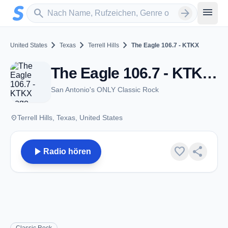
Zum Hauptinhalt springen
Sender suchen
menu
search
arrow_forward
chevron_right
chevron_right
chevron_right
United States
Texas
Terrell Hills
The Eagle 106.7 - KTKX
The Eagle 106.7 - KTKX - FM 106.7 - Terrell Hills, TX
San Antonio's ONLY Classic Rock
place
Terrell Hills, Texas, United States
play_arrow
favorite
share
Radio hören