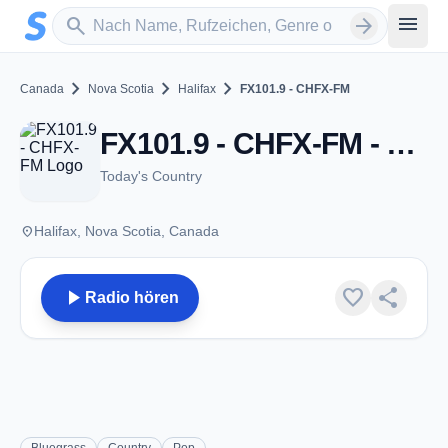
Zum Hauptinhalt springen
Sender suchen
menu
search
arrow_forward
chevron_right
chevron_right
chevron_right
Canada
Nova Scotia
Halifax
FX101.9 - CHFX-FM
FX101.9 - CHFX-FM - FM 101.9 - Halifax, NS
Today's Country
place
Halifax, Nova Scotia, Canada
play_arrow
favorite
share
Radio hören