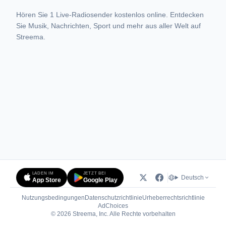
Hören Sie 1 Live-Radiosender kostenlos online. Entdecken
Sie Musik, Nachrichten, Sport und mehr aus aller Welt auf
Streema.
LADEN IM
JETZT BEI
Deutsch
App Store
Google Play
Nutzungsbedingungen
Datenschutzrichtlinie
Urheberrechtsrichtlinie
(öffnet in neuem Tab)
AdChoices
© 2026 Streema, Inc. Alle Rechte vorbehalten