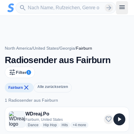
Zum Hauptinhalt springen
Sender suchen
menu
search
arrow_forward
North America
/
United States
/
Georgia
/
Fairburn
Radiosender aus Fairburn
tune
Filter
1
close
Alle zurücksetzen
Fairburn
1 Radiosender aus Fairburn
1 Radiosender aus Fairburn
WDreaj.Po
favorite
play_arrow
Fairburn, United States
radio stations
radio stations
radio stations
more genres for WDreaj.Po
Dance
Hip Hop
Hits
+4
more