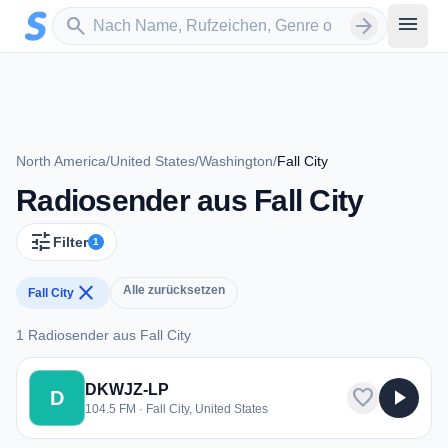
Zum Hauptinhalt springen
Sender suchen
menu
search
arrow_forward
North America
/
United States
/
Washington
/
Fall City
Radiosender aus Fall City
tune
Filter
1
close
Alle zurücksetzen
Fall City
1 Radiosender aus Fall City
1 Radiosender aus Fall City
DKWJZ-LP
favorite
play_arrow
D
104.5 FM · Fall City, United States