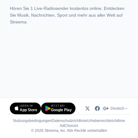
Hören Sie 1 Live-Radiosender kostenlos online. Entdecken
Sie Musik, Nachrichten, Sport und mehr aus aller Welt auf
Streema.
LADEN IM
JETZT BEI
Deutsch
App Store
Google Play
Nutzungsbedingungen
Datenschutzrichtlinie
Urheberrechtsrichtlinie
(öffnet in neuem Tab)
AdChoices
© 2026 Streema, Inc. Alle Rechte vorbehalten