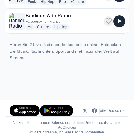
radio stations
radio stations
radio stations
more genres for Radio 57Live
Funk
Hip Hop
Rap
+2
more
Banlieus'Arts Radio
favorite
play_arrow
Farébersviller, France
radio stations
radio stations
radio stations
Art
Culture
Hip Hop
Hören Sie 2 Live-Radiosender kostenlos online. Entdecken
Sie Musik, Nachrichten, Sport und mehr aus aller Welt auf
Streema.
LADEN IM
JETZT BEI
Deutsch
App Store
Google Play
Nutzungsbedingungen
Datenschutzrichtlinie
Urheberrechtsrichtlinie
(öffnet in neuem Tab)
AdChoices
© 2026 Streema, Inc. Alle Rechte vorbehalten