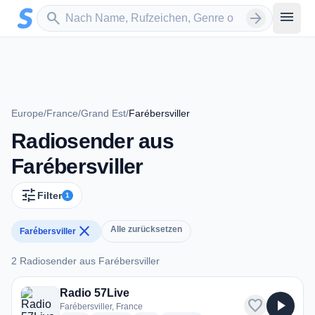
Zum Hauptinhalt springen
Sender suchen
menu
search
arrow_forward
Europe
/
France
/
Grand Est
/
Farébersviller
Radiosender aus
Farébersviller
tune
Filter
1
close
Alle zurücksetzen
Farébersviller
2 Radiosender aus Farébersviller
2 Radiosender aus Farébersviller
Radio 57Live
favorite
play_arrow
Farébersviller, France