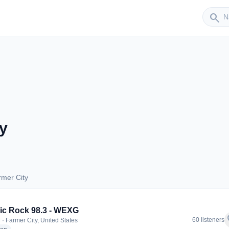
Sender
search
y
rmer City
Farmer City
ic Rock 98.3 - WEXG
f
60 listeners
 · Farmer City, United States