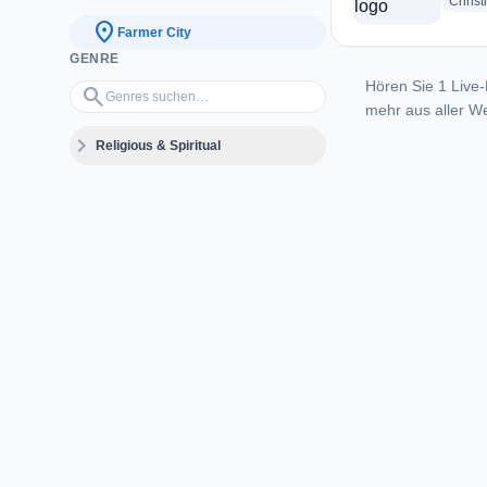
Christ
location_on
Farmer City
GENRE
Hören Sie 1 Live-
Genres suchen…
search
mehr aus aller We
expand_more
Religious & Spiritual