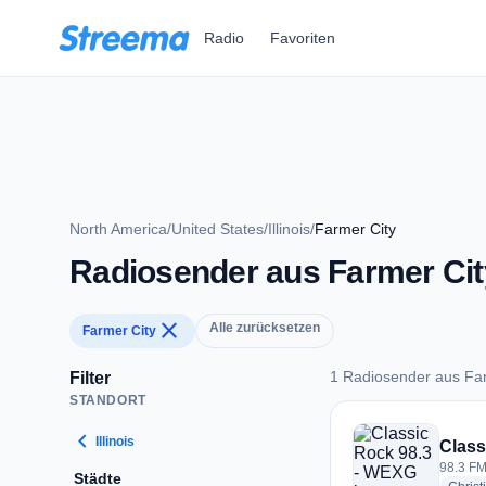
Zum Hauptinhalt springen
Radio
Favoriten
North America
/
United States
/
Illinois
/
Farmer City
Radiosender aus Farmer Cit
close
Alle zurücksetzen
Farmer City
1 Radiosender aus Fa
Filter
STANDORT
1 Radiosender aus 
chevron_left
Illinois
Class
98.3 FM
Städte