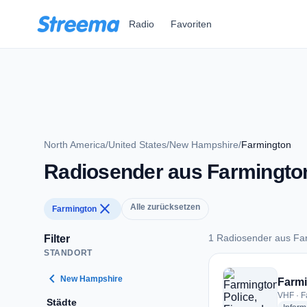
Zum Hauptinhalt springen
Radio
Favoriten
North America
/
United States
/
New Hampshire
/
Farmington
Radiosender aus Farmingto
close
Alle zurücksetzen
Farmington
1 Radiosender aus Fa
Filter
STANDORT
1 Radiosender aus 
chevron_left
New Hampshire
Farmi
VHF · F
Städte