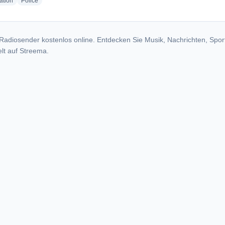
radio stations
radio stations
ation
Police
Radiosender kostenlos online. Entdecken Sie Musik, Nachrichten, Spor
lt auf Streema.