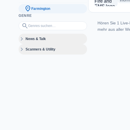
Inform
location_on
Farmington
GENRE
Hören Sie 1 Live-
Genres suchen…
search
mehr aus aller We
expand_more
News & Talk
expand_more
Scanners & Utility