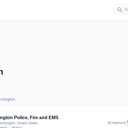
Sender
search
n
rmington
Farmington
ngton Police, Fire and EMS
f
30 listeners
armington, United States