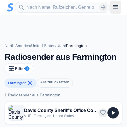
Zum Hauptinhalt springen
Sender suchen
menu
search
arrow_forward
North America
/
United States
/
Utah
/
Farmington
Radiosender aus Farmington
tune
Filter
1
close
Alle zurücksetzen
Farmington
1 Radiosender aus Farmington
1 Radiosender aus Farmington
Davis County Sheriff's Office Communications Center
favorite
play_arrow
VHF · Farmington, United States