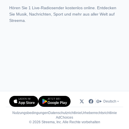
Hören Sie 1 Live-Radiosender kostenlos online. Entdecken
Sie Musik, Nachrichten, Sport und mehr aus aller Welt auf
Streema.
LADEN IM
JETZT BEI
Deutsch
App Store
Google Play
Nutzungsbedingungen
Datenschutzrichtlinie
Urheberrechtsrichtlinie
(öffnet in neuem Tab)
AdChoices
© 2026 Streema, Inc. Alle Rechte vorbehalten