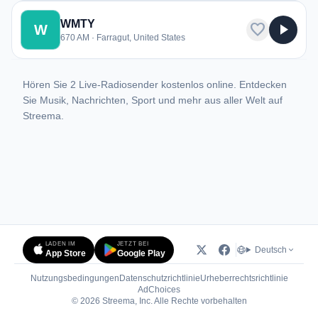
WMTY
favorite
play_arrow
W
670 AM · Farragut, United States
Hören Sie 2 Live-Radiosender kostenlos online. Entdecken
Sie Musik, Nachrichten, Sport und mehr aus aller Welt auf
Streema.
LADEN IM
JETZT BEI
Deutsch
App Store
Google Play
Nutzungsbedingungen
Datenschutzrichtlinie
Urheberrechtsrichtlinie
(öffnet in neuem Tab)
AdChoices
© 2026 Streema, Inc. Alle Rechte vorbehalten