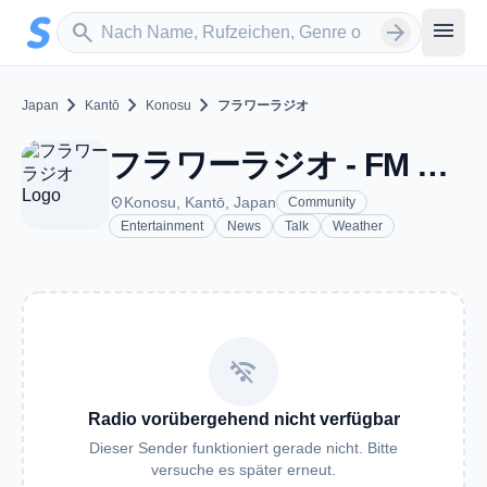
Zum Hauptinhalt springen
Sender suchen
menu
search
arrow_forward
chevron_right
chevron_right
chevron_right
Japan
Kantō
Konosu
フラワーラジオ
フラワーラジオ - FM 76.7 - Konosu
place
Konosu, Kantō, Japan
Community
Entertainment
News
Talk
Weather
wifi_off
Radio vorübergehend nicht verfügbar
Dieser Sender funktioniert gerade nicht. Bitte
versuche es später erneut.