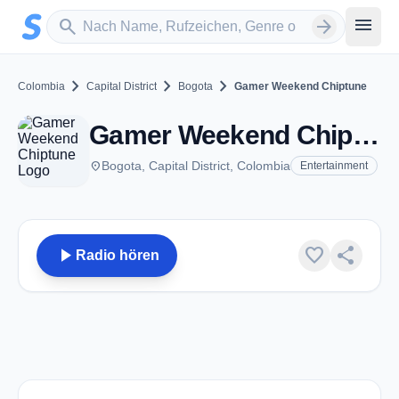
Zum Hauptinhalt springen
Sender suchen
menu
search
arrow_forward
chevron_right
chevron_right
chevron_right
Colombia
Capital District
Bogota
Gamer Weekend Chiptune
Gamer Weekend Chiptune - Bogota
place
Bogota, Capital District, Colombia
Entertainment
play_arrow
favorite
share
Radio hören