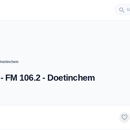
Sender
search
 Doetinchem
- FM 106.2 - Doetinchem
favorite