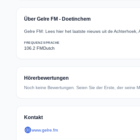
Über Gelre FM - Doetinchem
Gelre FM: Lees hier het laatste nieuws uit de Achterhoek,
FREQUENZ
SPRACHE
106.2 FM
Dutch
Hörerbewertungen
Noch keine Bewertungen. Seien Sie der Erste, der seine Me
Kontakt
language
www.gelre.fm