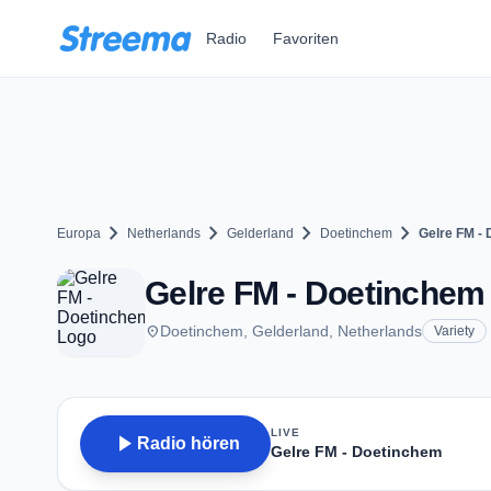
Zum Hauptinhalt springen
Radio
Favoriten
chevron_right
chevron_right
chevron_right
chevron_right
Europa
Netherlands
Gelderland
Doetinchem
Gelre FM -
Gelre FM - Doetinchem 
place
Doetinchem, Gelderland, Netherlands
Variety
LIVE
play_arrow
Radio hören
Gelre FM - Doetinchem