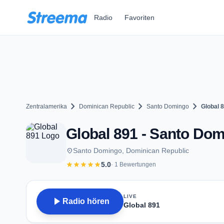
Zum Hauptinhalt springen
Radio
Favoriten
chevron_right
chevron_right
chevron_right
Zentralamerika
Dominican Republic
Santo Domingo
Global 
Global 891 - Santo Do
place
Santo Domingo, Dominican Republic
star
star
star
star
star
5.0
· 1 Bewertungen
LIVE
play_arrow
Radio hören
Global 891