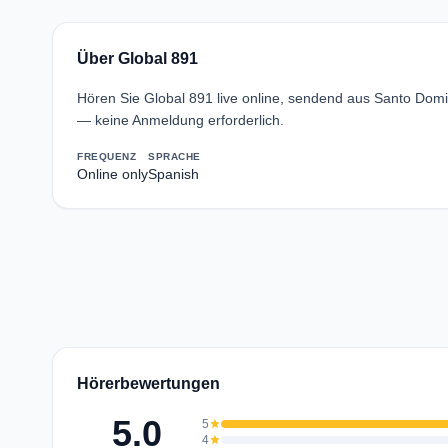
Über Global 891
Hören Sie Global 891 live online, sendend aus Santo Dom
— keine Anmeldung erforderlich.
FREQUENZ
SPRACHE
Online only
Spanish
Hörerbewertungen
5.0
5
star
4
star