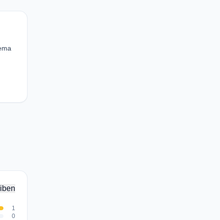
eema
iben
1
0