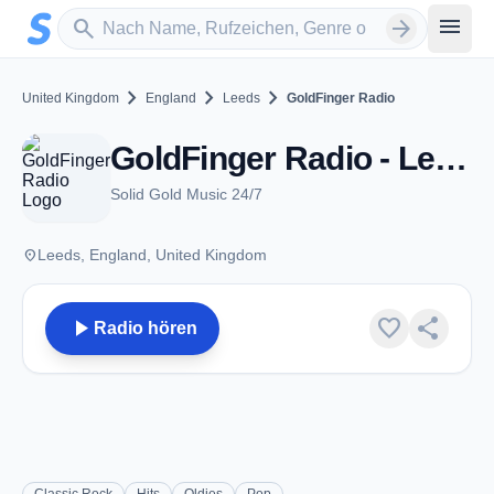
Zum Hauptinhalt springen
Sender suchen
menu
search
arrow_forward
chevron_right
chevron_right
chevron_right
United Kingdom
England
Leeds
GoldFinger Radio
GoldFinger Radio - Leeds
Solid Gold Music 24/7
place
Leeds, England, United Kingdom
play_arrow
favorite
share
Radio hören