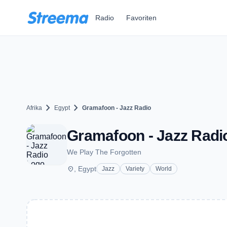
Zum Hauptinhalt springen
Radio
Favoriten
chevron_right
chevron_right
Afrika
Egypt
Gramafoon - Jazz Radio
Gramafoon - Jazz Radi
We Play The Forgotten
place
, Egypt
Jazz
Variety
World