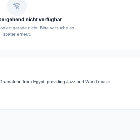
wifi_off
bergehend nicht verfügbar
oniert gerade nicht. Bitte versuche es
später erneut.
on Gramafoon from Egypt, providing Jazz and World music.