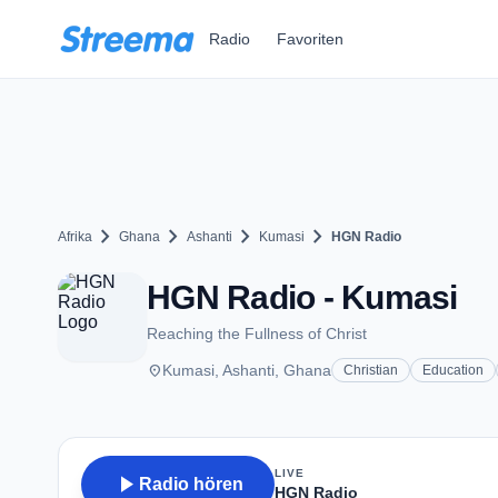
Zum Hauptinhalt springen
Radio
Favoriten
chevron_right
chevron_right
chevron_right
chevron_right
Afrika
Ghana
Ashanti
Kumasi
HGN Radio
HGN Radio - Kumasi
Reaching the Fullness of Christ
place
Kumasi, Ashanti, Ghana
Christian
Education
LIVE
play_arrow
Radio hören
HGN Radio