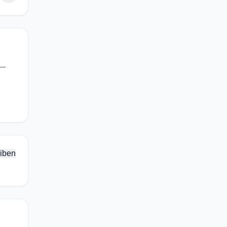
 —
iben