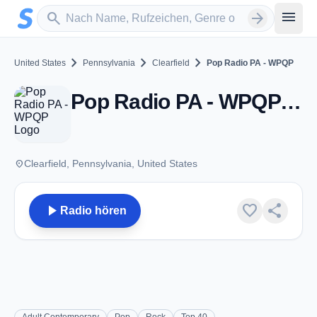
Zum Hauptinhalt springen
Sender suchen
menu
search
arrow_forward
chevron_right
chevron_right
chevron_right
United States
Pennsylvania
Clearfield
Pop Radio PA - WPQP
Pop Radio PA - WPQP - FM 93.1 - Clearfield, PA
place
Clearfield, Pennsylvania, United States
play_arrow
favorite
share
Radio hören