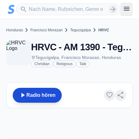
Zum Hauptinhalt springen
Sender suchen
menu
search
arrow_forward
chevron_right
chevron_right
chevron_right
Honduras
Francisco Morazan
Tegucigalpa
HRVC
HRVC - AM 1390 - Tegucigalpa
place
Tegucigalpa, Francisco Morazan, Honduras
Christian
Religious
Talk
play_arrow
favorite
share
Radio hören