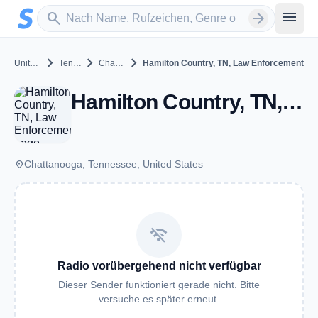
Zum Hauptinhalt springen
Sender suchen
menu
search
arrow_forward
chevron_right
chevron_right
chevron_right
United States
Tennessee
Chattanooga
Hamilton Country, TN, Law Enforcement
Hamilton Country, TN, Law Enforcement - VHF - Chattanooga, TN
place
Chattanooga, Tennessee, United States
wifi_off
Radio vorübergehend nicht verfügbar
Dieser Sender funktioniert gerade nicht. Bitte
versuche es später erneut.