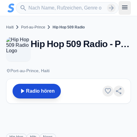
Zum Hauptinhalt springen
Sender suchen
menu
search
arrow_forward
chevron_right
chevron_right
Haiti
Port-au-Prince
Hip Hop 509 Radio
Hip Hop 509 Radio - Port-au-Prince
place
Port-au-Prince, Haiti
play_arrow
favorite
share
Radio hören