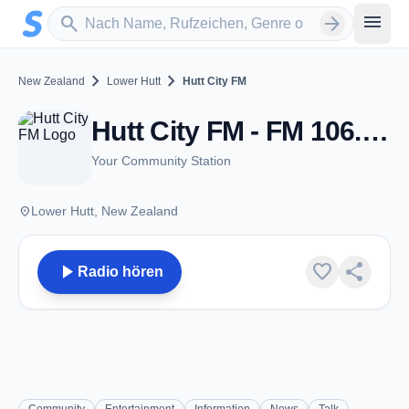
Zum Hauptinhalt springen
Sender suchen
menu
search
arrow_forward
chevron_right
chevron_right
New Zealand
Lower Hutt
Hutt City FM
Hutt City FM - FM 106.7 - Lower Hutt
Your Community Station
place
Lower Hutt, New Zealand
play_arrow
favorite
share
Radio hören