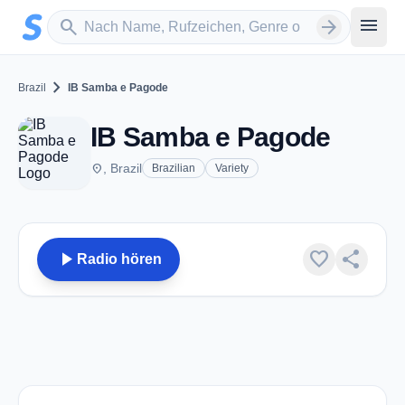
Zum Hauptinhalt springen
Sender suchen
menu
search
arrow_forward
chevron_right
Brazil
IB Samba e Pagode
IB Samba e Pagode
place
, Brazil
Brazilian
Variety
play_arrow
favorite
share
Radio hören