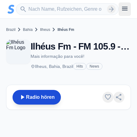
Zum Hauptinhalt springen
Sender suchen
menu
search
arrow_forward
chevron_right
chevron_right
chevron_right
Brazil
Bahia
Ilheus
Ilhéus Fm
Ilhéus Fm - FM 105.9 - Ilheus
Mais informação para você!
place
Ilheus, Bahia, Brazil
Hits
News
play_arrow
favorite
share
Radio hören