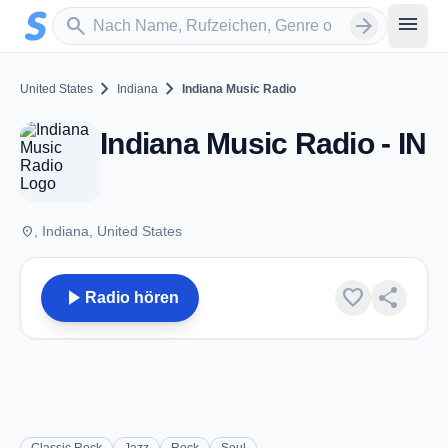
Zum Hauptinhalt springen
Sender suchen
menu
search
arrow_forward
chevron_right
chevron_right
United States
Indiana
Indiana Music Radio
Indiana Music Radio - IN
place
, Indiana, United States
play_arrow
favorite
share
Radio hören