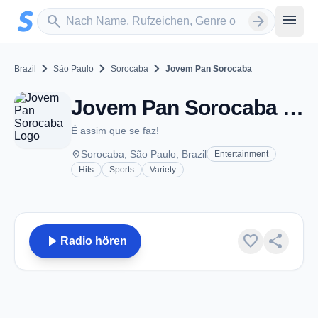
Zum Hauptinhalt springen
Sender suchen
menu
search
arrow_forward
chevron_right
chevron_right
chevron_right
Brazil
São Paulo
Sorocaba
Jovem Pan Sorocaba
Jovem Pan Sorocaba - FM 91.1 - Sorocaba
É assim que se faz!
place
Sorocaba, São Paulo, Brazil
Entertainment
Hits
Sports
Variety
play_arrow
favorite
share
Radio hören