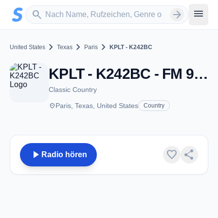
Zum Hauptinhalt springen
Sender suchen
menu
search
arrow_forward
chevron_right
chevron_right
chevron_right
United States
Texas
Paris
KPLT - K242BC
KPLT - K242BC - FM 96.3 - Paris, TX
Classic Country
place
Paris, Texas, United States
Country
play_arrow
favorite
share
Radio hören