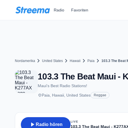
Zum Hauptinhalt springen
Radio
Favoriten
chevron_right
chevron_right
chevron_right
chevron_right
Nordamerika
United States
Hawaii
Paia
103.3 The Beat 
103.3 The Beat Maui - K
Maui's Best Radio Stations!
place
Paia, Hawaii, United States
Reggae
LIVE
play_arrow
Radio hören
103.3 The Beat Maui - K277A