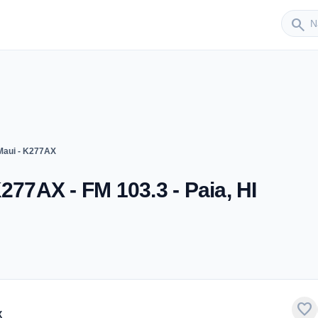
Sender
search
Maui - K277AX
277AX - FM 103.3 - Paia, HI
favorite
X