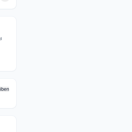
d
iben