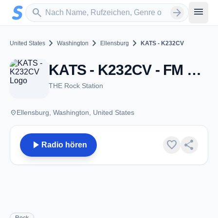
Zum Hauptinhalt springen
Sender suchen
menu
search
arrow_forward
chevron_right
chevron_right
chevron_right
United States
Washington
Ellensburg
KATS - K232CV
KATS - K232CV - FM 94.3 - Ellensburg, WA
THE Rock Station
place
Ellensburg, Washington, United States
play_arrow
favorite
share
Radio hören