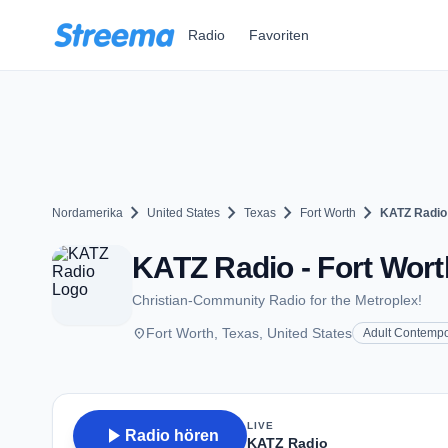
Zum Hauptinhalt springen
Radio
Favoriten
chevron_right
chevron_right
chevron_right
chevron_right
Nordamerika
United States
Texas
Fort Worth
KATZ Radio
KATZ Radio - Fort Wort
Christian-Community Radio for the Metroplex!
place
Fort Worth, Texas, United States
Adult Contempo
LIVE
play_arrow
Radio hören
KATZ Radio