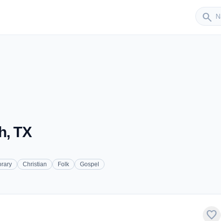
Sender
search
h, TX
rary
Christian
Folk
Gospel
favorite