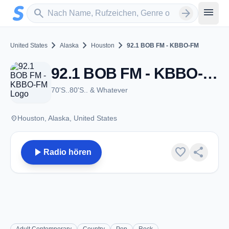
Zum Hauptinhalt springen
Sender suchen
menu
search
arrow_forward
chevron_right
chevron_right
chevron_right
United States
Alaska
Houston
92.1 BOB FM - KBBO-FM
92.1 BOB FM - KBBO-FM - FM 92.1 - Houston, AK
70'S..80'S.. & Whatever
place
Houston, Alaska, United States
play_arrow
favorite
share
Radio hören