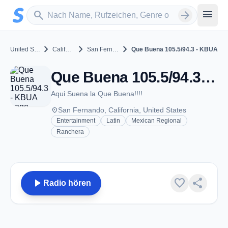
Zum Hauptinhalt springen
Sender suchen
menu
search
arrow_forward
chevron_right
chevron_right
chevron_right
United States
California
San Fernando
Que Buena 105.5/94.3 - KBUA
Que Buena 105.5/94.3 - KBUA - FM 94.3 - San Fernando, CA
Aqui Suena la Que Buena!!!!
place
San Fernando, California, United States
Entertainment
Latin
Mexican Regional
Ranchera
play_arrow
favorite
share
Radio hören