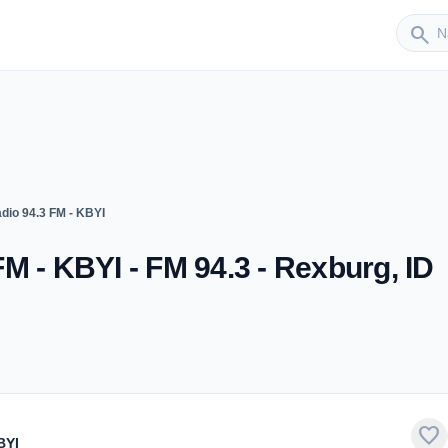
Sender
search
dio 94.3 FM - KBYI
M - KBYI - FM 94.3 - Rexburg, ID
favorite
BYI