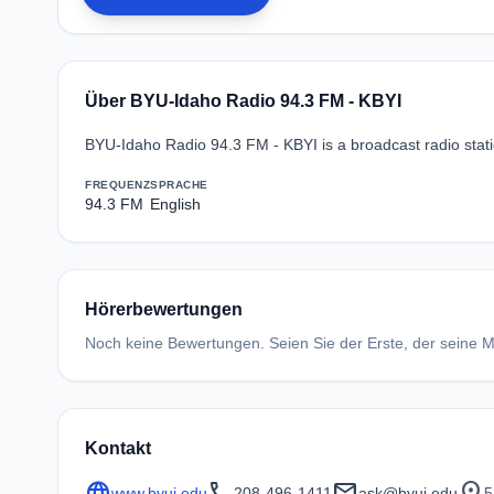
Über BYU-Idaho Radio 94.3 FM - KBYI
BYU-Idaho Radio 94.3 FM - KBYI is a broadcast radio statio
FREQUENZ
SPRACHE
94.3 FM
English
Hörerbewertungen
Noch keine Bewertungen. Seien Sie der Erste, der seine Me
Kontakt
language
call
mail
location_on
www.byui.edu
208-496-1411
ask@byui.edu
5