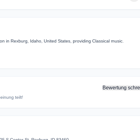
n in Rexburg, Idaho, United States, providing Classical music.
Bewertung schre
inung teilt!
25 S Center St, Rexburg, ID 83460