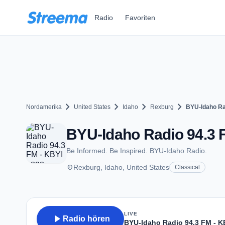
Zum Hauptinhalt springen
Radio
Favoriten
chevron_right
chevron_right
chevron_right
chevron_right
Nordamerika
United States
Idaho
Rexburg
BYU-Idaho Ra
BYU-Idaho Radio 94.3 F
Be Informed. Be Inspired. BYU-Idaho Radio.
place
Rexburg, Idaho, United States
Classical
LIVE
play_arrow
Radio hören
BYU-Idaho Radio 94.3 FM - K